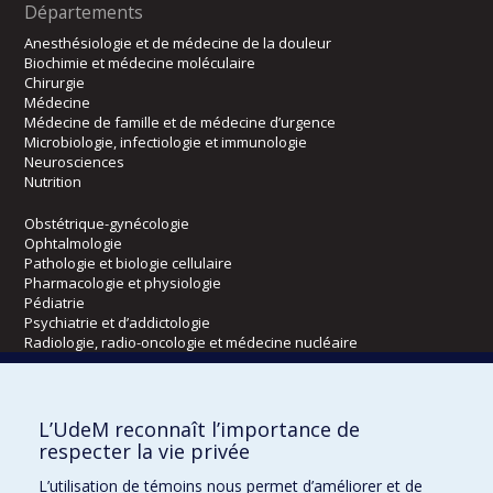
Départements
Anesthésiologie et de médecine de la douleur
Biochimie et médecine moléculaire
Chirurgie
Médecine
Médecine de famille et de médecine d’urgence
Microbiologie, infectiologie et immunologie
Neurosciences
Nutrition
Obstétrique-gynécologie
Ophtalmologie
Pathologie et biologie cellulaire
Pharmacologie et physiologie
Pédiatrie
Psychiatrie et d’addictologie
Radiologie, radio-oncologie et médecine nucléaire
Écoles
L’UdeM reconnaît l’importance de
Kinésiologie et des sciences de l’activité physique
respecter la vie privée
Orthophonie et audiologie
L’utilisation de témoins nous permet d’améliorer et de
Réadaptation