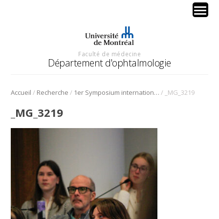
Faculté de médecine
Département d'ophtalmologie
/
/
/
Accueil
Recherche
1er Symposium international en médecine régénérative de la cornée
_MG_3219
_MG_3219