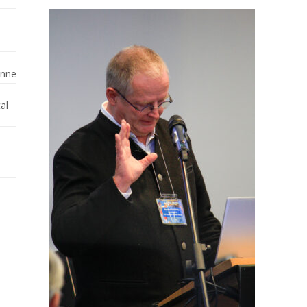
enne
al