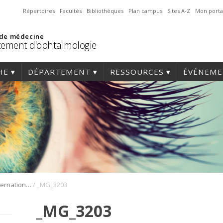
Répertoires
Facultés
Bibliothèques
Plan campus
Sites A-Z
Mon porta
 de médecine
ement d'ophtalmologie
HE
DÉPARTEMENT
RESSOURCES
ÉVÉNEME
/
1er Symposium international en médecine régénérative de la cornée
_MG_3203
_MG_3203