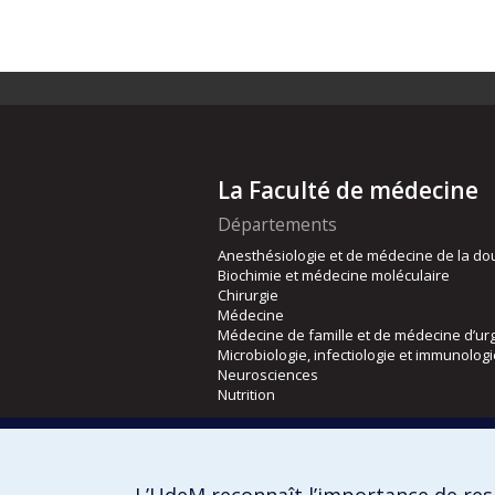
La Faculté de médecine
Départements
Anesthésiologie et de médecine de la do
Biochimie et médecine moléculaire
Chirurgie
Médecine
Médecine de famille et de médecine d’ur
Microbiologie, infectiologie et immunolog
Neurosciences
Nutrition
Écoles
Kinésiologie et des sciences de l’activité