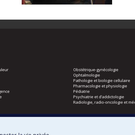
uleur
Obstétrique-gynécologie
Ophtalmologie
Pathologie et biologie cellulaire
Pharmacologie et physiologie
gence
Pédiatrie
ie
Psychiatrie et d’addictologie
Radiologie, radio-oncologie et mé
Directions
 physique
DPC