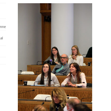
enne
al