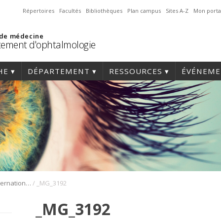
Répertoires
Facultés
Bibliothèques
Plan campus
Sites A-Z
Mon porta
 de médecine
ement d'ophtalmologie
HE
DÉPARTEMENT
RESSOURCES
ÉVÉNEME
/
1er Symposium international en médecine régénérative de la cornée
_MG_3192
_MG_3192