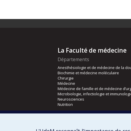
La Faculté de médecine
Départements
Anesthésiologie et de médecine de la do
Biochimie et médecine moléculaire
Chirurgie
Médecine
Médecine de famille et de médecine d’ur
Microbiologie, infectiologie et immunolog
Neurosciences
Nutrition
Écoles
Kinésiologie et des sciences de l’activité