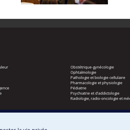
uleur
Obstétrique-gynécologie
Ophtalmologie
Pathologie et biologie cellulaire
Pharmacologie et physiologie
gence
Pédiatrie
ie
Psychiatrie et d’addictologie
Radiologie, radio-oncologie et mé
Directions
 physique
DPC