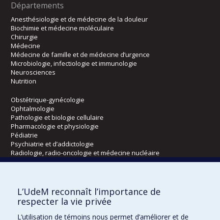
Départements
Anesthésiologie et de médecine de la douleur
Biochimie et médecine moléculaire
Chirurgie
Médecine
Médecine de famille et de médecine d’urgence
Microbiologie, infectiologie et immunologie
Neurosciences
Nutrition
Obstétrique-gynécologie
Ophtalmologie
Pathologie et biologie cellulaire
Pharmacologie et physiologie
Pédiatrie
Psychiatrie et d’addictologie
Radiologie, radio-oncologie et médecine nucléaire
Écoles
L’UdeM reconnaît l’importance de
Kinésiologie et des sciences de l’activité physique
respecter la vie privée
Orthophonie et audiologie
L’utilisation de témoins nous permet d’améliorer et de
Réadaptation