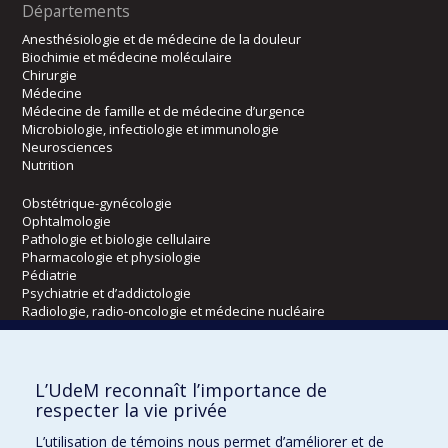
Départements
Anesthésiologie et de médecine de la douleur
Biochimie et médecine moléculaire
Chirurgie
Médecine
Médecine de famille et de médecine d’urgence
Microbiologie, infectiologie et immunologie
Neurosciences
Nutrition
Obstétrique-gynécologie
Ophtalmologie
Pathologie et biologie cellulaire
Pharmacologie et physiologie
Pédiatrie
Psychiatrie et d’addictologie
Radiologie, radio-oncologie et médecine nucléaire
Écoles
L’UdeM reconnaît l’importance de
Kinésiologie et des sciences de l’activité physique
respecter la vie privée
Orthophonie et audiologie
L’utilisation de témoins nous permet d’améliorer et de
Réadaptation