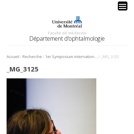
Faculté de médecine
Département d'ophtalmologie
/
/
/
Accueil
Recherche
1er Symposium international en médecine régénérative de la cornée
_MG_3125
_MG_3125