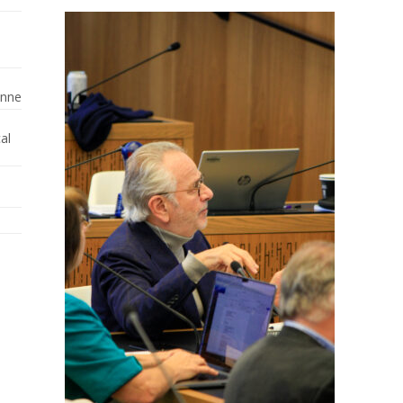
enne
al