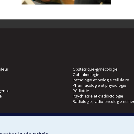
uleur
Obstétrique-gynécologie
Ophtalmologie
Pathologie et biologie cellulaire
Pharmacologie et physiologie
gence
Pédiatrie
ie
Psychiatrie et d’addictologie
Radiologie, radio-oncologie et mé
Directions
 physique
DPC