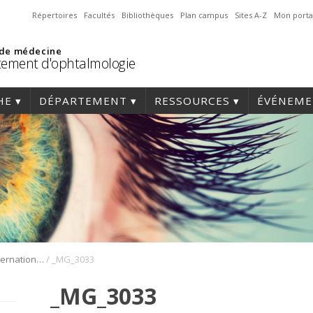
Répertoires
Facultés
Bibliothèques
Plan campus
Sites A-Z
Mon porta
 de médecine
ement d'ophtalmologie
HE
DÉPARTEMENT
RESSOURCES
ÉVÉNEME
/
1er Symposium international en médecine régénérative de la cornée
_MG_3033
_MG_3033