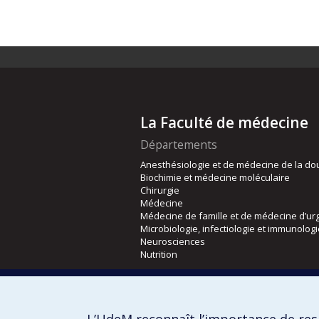
La Faculté de médecine
Départements
Anesthésiologie et de médecine de la do
Biochimie et médecine moléculaire
Chirurgie
Médecine
Médecine de famille et de médecine d’ur
Microbiologie, infectiologie et immunolog
Neurosciences
Nutrition
Écoles
Kinésiologie et des sciences de l’activité