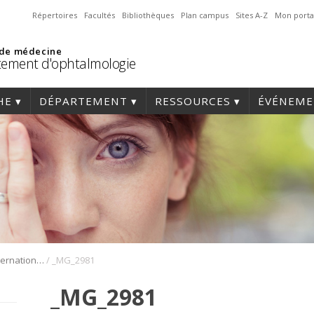
Répertoires
Facultés
Bibliothèques
Plan campus
Sites A-Z
Mon porta
 de médecine
ement d'ophtalmologie
HE
DÉPARTEMENT
RESSOURCES
ÉVÉNEME
/
1er Symposium international en médecine régénérative de la cornée
_MG_2981
_MG_2981