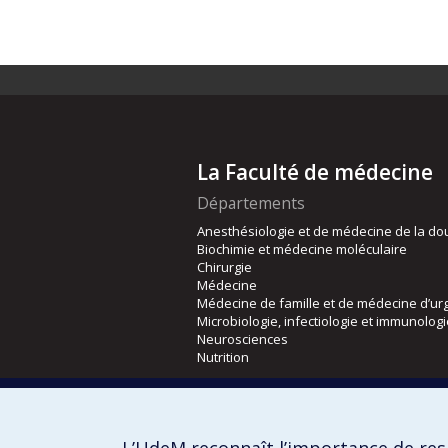
La Faculté de médecine
Départements
Anesthésiologie et de médecine de la do
Biochimie et médecine moléculaire
Chirurgie
Médecine
Médecine de famille et de médecine d’ur
Microbiologie, infectiologie et immunolog
Neurosciences
Nutrition
Écoles
Kinésiologie et des sciences de l’activité