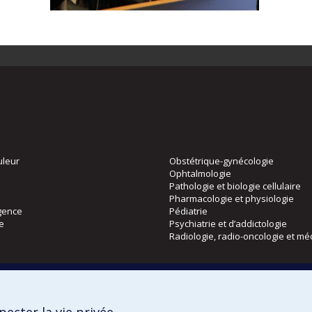
uleur
Obstétrique-gynécologie
Ophtalmologie
Pathologie et biologie cellulaire
Pharmacologie et physiologie
gence
Pédiatrie
ie
Psychiatrie et d’addictologie
Radiologie, radio-oncologie et mé
Directions
 physique
DPC