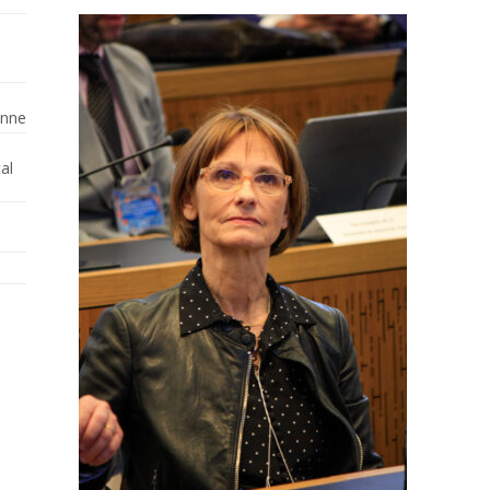
enne
al