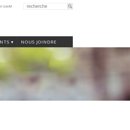
il UdeM
NTS
NOUS JOINDRE