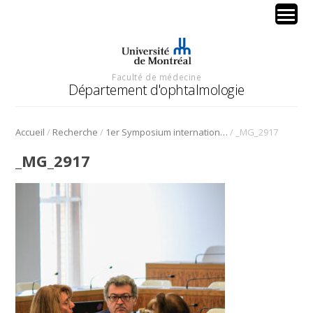
Faculté de médecine
Département d'ophtalmologie
/
/
/
Accueil
Recherche
1er Symposium international en médecine régénérative de la cornée
_MG_2917
_MG_2917