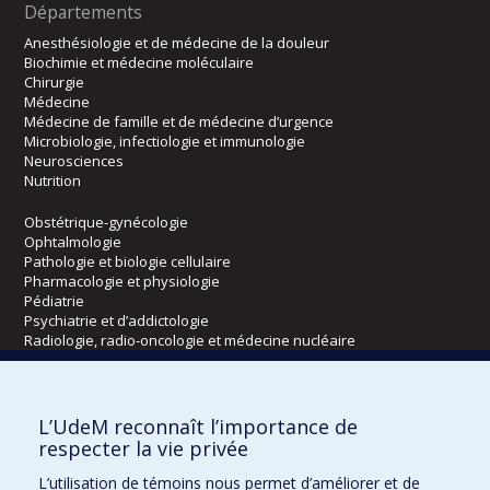
Départements
Anesthésiologie et de médecine de la douleur
Biochimie et médecine moléculaire
Chirurgie
Médecine
Médecine de famille et de médecine d’urgence
Microbiologie, infectiologie et immunologie
Neurosciences
Nutrition
Obstétrique-gynécologie
Ophtalmologie
Pathologie et biologie cellulaire
Pharmacologie et physiologie
Pédiatrie
Psychiatrie et d’addictologie
Radiologie, radio-oncologie et médecine nucléaire
Écoles
L’UdeM reconnaît l’importance de
Kinésiologie et des sciences de l’activité physique
respecter la vie privée
Orthophonie et audiologie
L’utilisation de témoins nous permet d’améliorer et de
Réadaptation