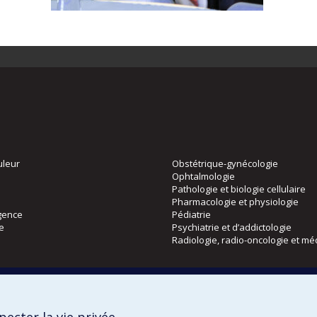
uleur
Obstétrique-gynécologie
Ophtalmologie
Pathologie et biologie cellulaire
Pharmacologie et physiologie
gence
Pédiatrie
ie
Psychiatrie et d’addictologie
Radiologie, radio-oncologie et mé
Directions
 physique
DPC