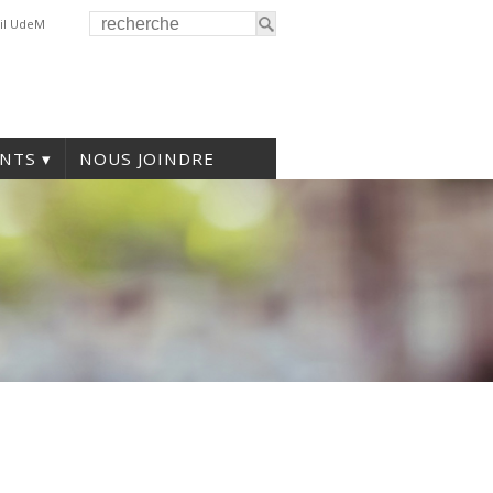
il UdeM
NTS
NOUS JOINDRE