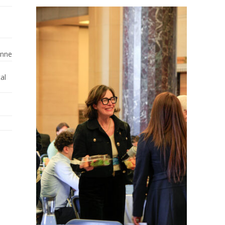
enne
al