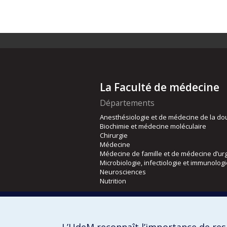
La Faculté de médecine
Départements
Anesthésiologie et de médecine de la do
Biochimie et médecine moléculaire
Chirurgie
Médecine
Médecine de famille et de médecine d’ur
Microbiologie, infectiologie et immunolog
Neurosciences
Nutrition
Écoles
Kinésiologie et des sciences de l’activité