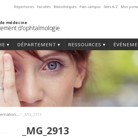
Répertoires
Facultés
Bibliothèques
Plan campus
Sites A-Z
Mon porta
 de médecine
ement d'ophtalmologie
HE
DÉPARTEMENT
RESSOURCES
ÉVÉNEME
/
1er Symposium international en médecine régénérative de la cornée
_MG_2913
_MG_2913