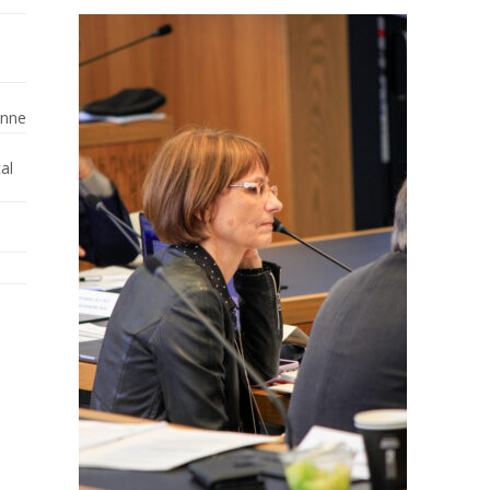
enne
al