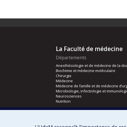
La Faculté de médecine
Départements
Anesthésiologie et de médecine de la do
Biochimie et médecine moléculaire
Chirurgie
Médecine
Médecine de famille et de médecine d’ur
Microbiologie, infectiologie et immunolog
Neurosciences
Nutrition
Écoles
Kinésiologie et des sciences de l’activité