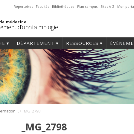
Répertoires
Facultés
Bibliothèques
Plan campus
Sites A-Z
Mon porta
 de médecine
ement d'ophtalmologie
HE
DÉPARTEMENT
RESSOURCES
ÉVÉNEME
/
1er Symposium international en médecine régénérative de la cornée
_MG_2798
_MG_2798