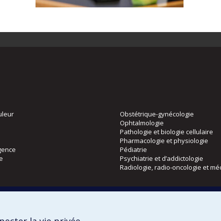
uleur
Obstétrique-gynécologie
Ophtalmologie
Pathologie et biologie cellulaire
Pharmacologie et physiologie
gence
Pédiatrie
ie
Psychiatrie et d’addictologie
Radiologie, radio-oncologie et mé
Directions
 physique
DPC