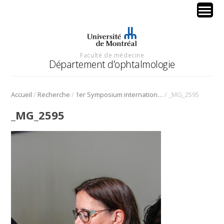
Faculté de médecine
Département d'ophtalmologie
/
/
/
Accueil
Recherche
1er Symposium international en médecine régénérative de la cornée
_MG_2595
_MG_2595