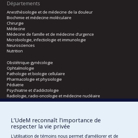
Départements
Anesthésiologie et de médecine de la douleur
Biochimie et médecine moléculaire
Chirurgie
Médecine
Médecine de famille et de médecine d’urgence
Microbiologie, infectiologie et immunologie
Neurosciences
Nutrition
Obstétrique-gynécologie
Ophtalmologie
Pathologie et biologie cellulaire
Pharmacologie et physiologie
Pédiatrie
Psychiatrie et d’addictologie
Radiologie, radio-oncologie et médecine nucléaire
Écoles
L’UdeM reconnaît l’importance de
Kinésiologie et des sciences de l’activité physique
respecter la vie privée
Orthophonie et audiologie
L’utilisation de témoins nous permet d’améliorer et de
Réadaptation