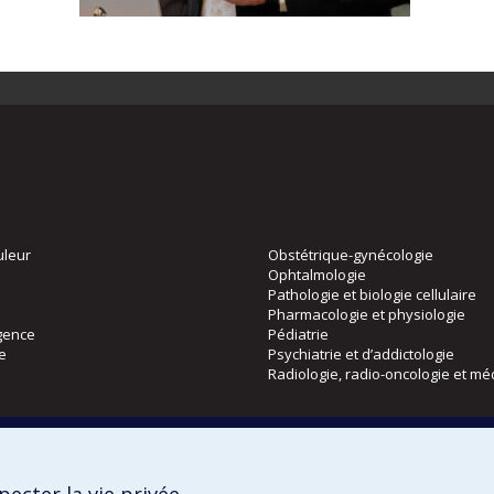
uleur
Obstétrique-gynécologie
Ophtalmologie
Pathologie et biologie cellulaire
Pharmacologie et physiologie
gence
Pédiatrie
ie
Psychiatrie et d’addictologie
Radiologie, radio-oncologie et mé
Directions
 physique
DPC