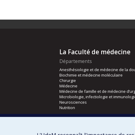
La Faculté de médecine
Départements
Anesthésiologie et de médecine de la do
Biochimie et médecine moléculaire
Chirurgie
Médecine
Médecine de famille et de médecine d’ur
Microbiologie, infectiologie et immunolog
Neurosciences
Nutrition
Écoles
Kinésiologie et des sciences de l’activité