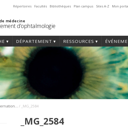
Répertoires
Facultés
Bibliothèques
Plan campus
Sites A-Z
Mon porta
 de médecine
ement d'ophtalmologie
HE
DÉPARTEMENT
RESSOURCES
ÉVÉNEME
/
1er Symposium international en médecine régénérative de la cornée
_MG_2584
_MG_2584