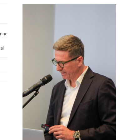
enne
al