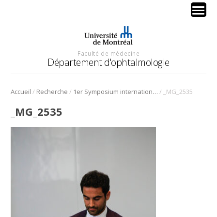
Faculté de médecine
Département d'ophtalmologie
/
/
/
Accueil
Recherche
1er Symposium international en médecine régénérative de la cornée
_MG_2535
_MG_2535