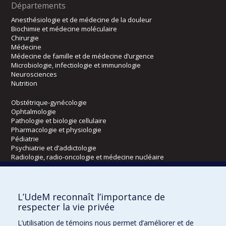
Départements
Anesthésiologie et de médecine de la douleur
Biochimie et médecine moléculaire
Chirurgie
Médecine
Médecine de famille et de médecine d’urgence
Microbiologie, infectiologie et immunologie
Neurosciences
Nutrition
Obstétrique-gynécologie
Ophtalmologie
Pathologie et biologie cellulaire
Pharmacologie et physiologie
Pédiatrie
Psychiatrie et d’addictologie
Radiologie, radio-oncologie et médecine nucléaire
Écoles
L’UdeM reconnaît l’importance de
Kinésiologie et des sciences de l’activité physique
respecter la vie privée
Orthophonie et audiologie
L’utilisation de témoins nous permet d’améliorer et de
Réadaptation