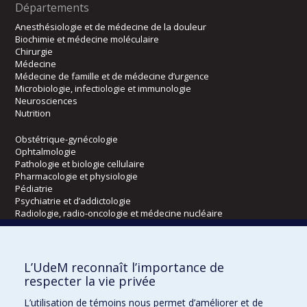
Départements
Anesthésiologie et de médecine de la douleur
Biochimie et médecine moléculaire
Chirurgie
Médecine
Médecine de famille et de médecine d’urgence
Microbiologie, infectiologie et immunologie
Neurosciences
Nutrition
Obstétrique-gynécologie
Ophtalmologie
Pathologie et biologie cellulaire
Pharmacologie et physiologie
Pédiatrie
Psychiatrie et d’addictologie
Radiologie, radio-oncologie et médecine nucléaire
Écoles
L’UdeM reconnaît l’importance de
Kinésiologie et des sciences de l’activité physique
respecter la vie privée
Orthophonie et audiologie
L’utilisation de témoins nous permet d’améliorer et de
Réadaptation