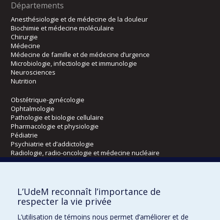
Départements
Anesthésiologie et de médecine de la douleur
Biochimie et médecine moléculaire
Chirurgie
Médecine
Médecine de famille et de médecine d’urgence
Microbiologie, infectiologie et immunologie
Neurosciences
Nutrition
Obstétrique-gynécologie
Ophtalmologie
Pathologie et biologie cellulaire
Pharmacologie et physiologie
Pédiatrie
Psychiatrie et d’addictologie
Radiologie, radio-oncologie et médecine nucléaire
Écoles
L’UdeM reconnaît l’importance de
Kinésiologie et des sciences de l’activité physique
respecter la vie privée
Orthophonie et audiologie
L’utilisation de témoins nous permet d’améliorer et de
Réadaptation