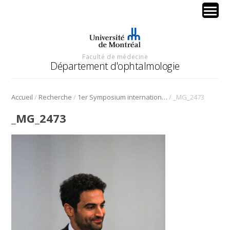
Faculté de médecine
Département d'ophtalmologie
/
/
/
Accueil
Recherche
1er Symposium international en médecine régénérative de la cornée
_MG_2473
_MG_2473