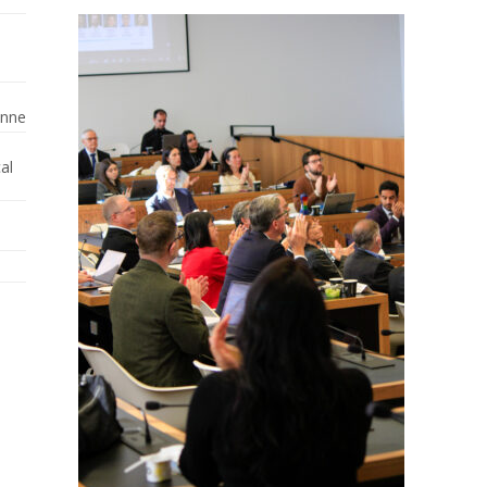
enne
al