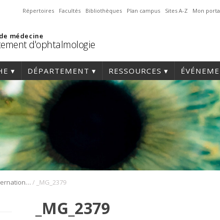
Répertoires
Facultés
Bibliothèques
Plan campus
Sites A-Z
Mon porta
 de médecine
ement d'ophtalmologie
HE
DÉPARTEMENT
RESSOURCES
ÉVÉNEME
/
1er Symposium international en médecine régénérative de la cornée
_MG_2379
_MG_2379