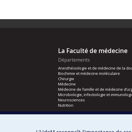
La Faculté de médecine
Départements
Anesthésiologie et de médecine de la do
Biochimie et médecine moléculaire
Chirurgie
Médecine
Médecine de famille et de médecine d’ur
Microbiologie, infectiologie et immunolog
Neurosciences
Nutrition
Écoles
Kinésiologie et des sciences de l’activité