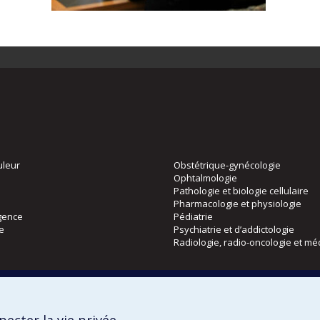
uleur
Obstétrique-gynécologie
Ophtalmologie
Pathologie et biologie cellulaire
Pharmacologie et physiologie
gence
Pédiatrie
ie
Psychiatrie et d’addictologie
Radiologie, radio-oncologie et mé
Directions
 physique
DPC