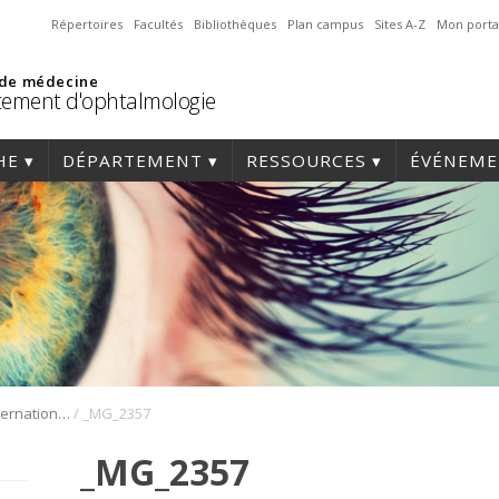
Répertoires
Facultés
Bibliothèques
Plan campus
Sites A-Z
Mon porta
 de médecine
ement d'ophtalmologie
HE
DÉPARTEMENT
RESSOURCES
ÉVÉNEME
/
1er Symposium international en médecine régénérative de la cornée
_MG_2357
_MG_2357