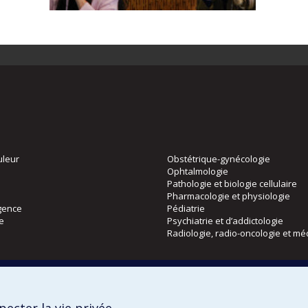
uleur
Obstétrique-gynécologie
Ophtalmologie
Pathologie et biologie cellulaire
Pharmacologie et physiologie
gence
Pédiatrie
ie
Psychiatrie et d’addictologie
Radiologie, radio-oncologie et mé
Directions
 physique
DPC