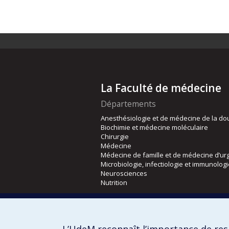
La Faculté de médecine
Départements
Anesthésiologie et de médecine de la do
Biochimie et médecine moléculaire
Chirurgie
Médecine
Médecine de famille et de médecine d’ur
Microbiologie, infectiologie et immunolog
Neurosciences
Nutrition
Écoles
Kinésiologie et des sciences de l’activité