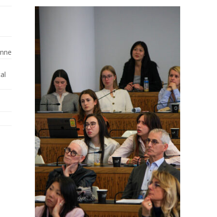
enne
al