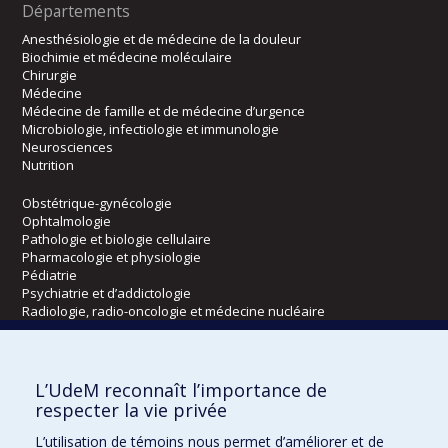
Départements
Anesthésiologie et de médecine de la douleur
Biochimie et médecine moléculaire
Chirurgie
Médecine
Médecine de famille et de médecine d’urgence
Microbiologie, infectiologie et immunologie
Neurosciences
Nutrition
Obstétrique-gynécologie
Ophtalmologie
Pathologie et biologie cellulaire
Pharmacologie et physiologie
Pédiatrie
Psychiatrie et d’addictologie
Radiologie, radio-oncologie et médecine nucléaire
Écoles
L’UdeM reconnaît l’importance de
Kinésiologie et des sciences de l’activité physique
respecter la vie privée
Orthophonie et audiologie
L’utilisation de témoins nous permet d’améliorer et de
Réadaptation