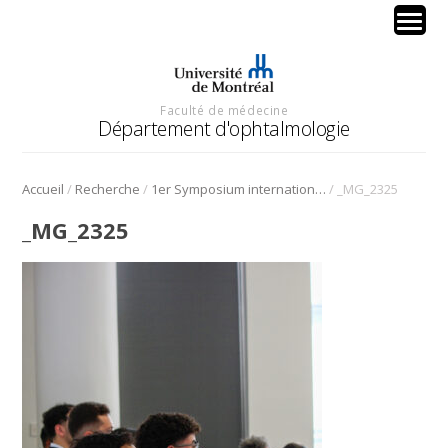
Faculté de médecine
Département d'ophtalmologie
/
/
/
Accueil
Recherche
1er Symposium international en médecine régénérative de la cornée
_MG_2325
_MG_2325