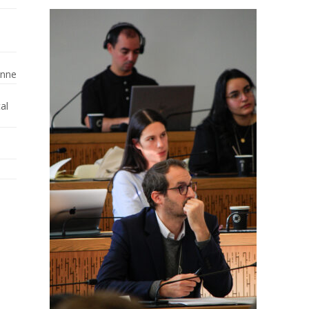
enne
al