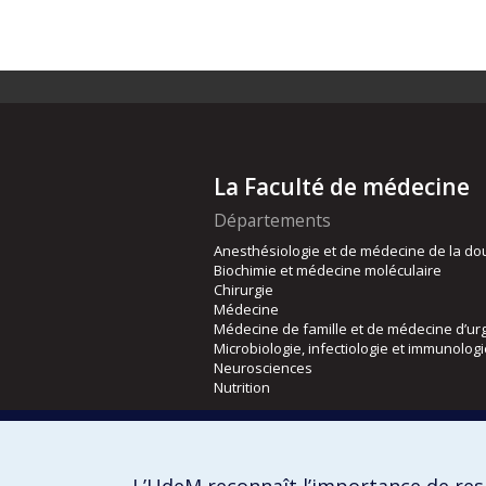
La Faculté de médecine
Départements
Anesthésiologie et de médecine de la do
Biochimie et médecine moléculaire
Chirurgie
Médecine
Médecine de famille et de médecine d’ur
Microbiologie, infectiologie et immunolog
Neurosciences
Nutrition
Écoles
Kinésiologie et des sciences de l’activité