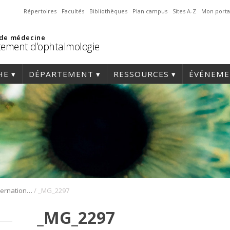
Répertoires
Facultés
Bibliothèques
Plan campus
Sites A-Z
Mon porta
 de médecine
ement d'ophtalmologie
HE
DÉPARTEMENT
RESSOURCES
ÉVÉNEME
/
1er Symposium international en médecine régénérative de la cornée
_MG_2297
_MG_2297