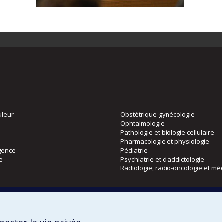
uleur
Obstétrique-gynécologie
Ophtalmologie
Pathologie et biologie cellulaire
Pharmacologie et physiologie
gence
Pédiatrie
ie
Psychiatrie et d’addictologie
Radiologie, radio-oncologie et mé
Directions
 physique
DPC