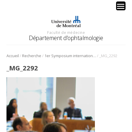
Faculté de médecine
Département d'ophtalmologie
/
/
/
Accueil
Recherche
1er Symposium international en médecine régénérative de la cornée
_MG_2292
_MG_2292