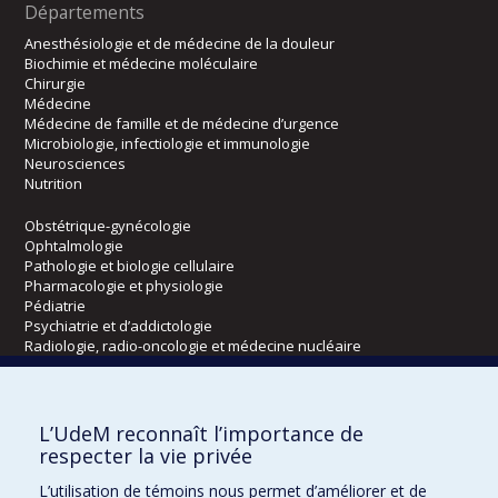
Départements
Anesthésiologie et de médecine de la douleur
Biochimie et médecine moléculaire
Chirurgie
Médecine
Médecine de famille et de médecine d’urgence
Microbiologie, infectiologie et immunologie
Neurosciences
Nutrition
Obstétrique-gynécologie
Ophtalmologie
Pathologie et biologie cellulaire
Pharmacologie et physiologie
Pédiatrie
Psychiatrie et d’addictologie
Radiologie, radio-oncologie et médecine nucléaire
Écoles
L’UdeM reconnaît l’importance de
Kinésiologie et des sciences de l’activité physique
respecter la vie privée
Orthophonie et audiologie
L’utilisation de témoins nous permet d’améliorer et de
Réadaptation