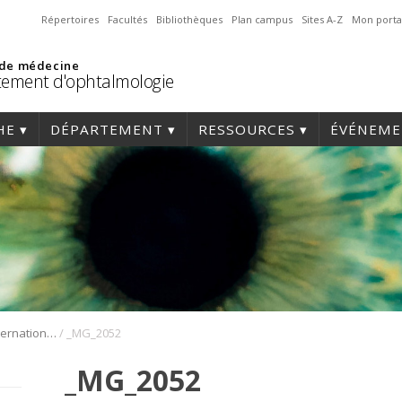
Répertoires
Facultés
Bibliothèques
Plan campus
Sites A-Z
Mon porta
 de médecine
ement d'ophtalmologie
HE
DÉPARTEMENT
RESSOURCES
ÉVÉNEME
/
1er Symposium international en médecine régénérative de la cornée
_MG_2052
_MG_2052