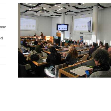
enne
al