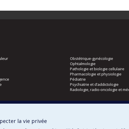
uleur
Obstétrique-gynécologie
Ophtalmologie
Pathologie et biologie cellulaire
Pharmacologie et physiologie
gence
Pédiatrie
ie
Psychiatrie et d’addictologie
Radiologie, radio-oncologie et mé
Directions
 physique
DPC
ecter la vie privée
CPASS
Éthique clinique