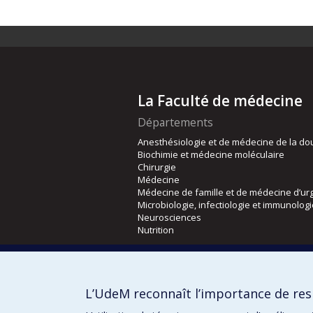
La Faculté de médecine
Départements
Anesthésiologie et de médecine de la do
Biochimie et médecine moléculaire
Chirurgie
Médecine
Médecine de famille et de médecine d’ur
Microbiologie, infectiologie et immunolog
Neurosciences
Nutrition
Écoles
Kinésiologie et des sciences de l’activité
L’UdeM reconnaît l’importance de resp
Orthophonie et audiologie
Réadaptation