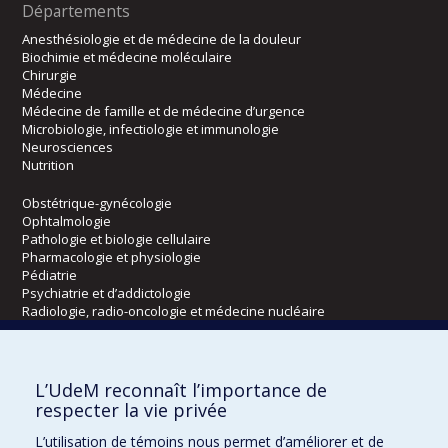
Départements
Anesthésiologie et de médecine de la douleur
Biochimie et médecine moléculaire
Chirurgie
Médecine
Médecine de famille et de médecine d’urgence
Microbiologie, infectiologie et immunologie
Neurosciences
Nutrition
Obstétrique-gynécologie
Ophtalmologie
Pathologie et biologie cellulaire
Pharmacologie et physiologie
Pédiatrie
Psychiatrie et d’addictologie
Radiologie, radio-oncologie et médecine nucléaire
Écoles
L’UdeM reconnaît l’importance de
Kinésiologie et des sciences de l’activité physique
respecter la vie privée
Orthophonie et audiologie
L’utilisation de témoins nous permet d’améliorer et de
Réadaptation