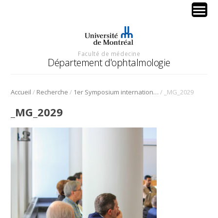
Faculté de médecine
Département d'ophtalmologie
/
/
/
Accueil
Recherche
1er Symposium international en médecine régénérative de la cornée
_MG_2029
_MG_2029