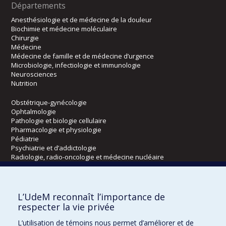
Départements
Anesthésiologie et de médecine de la douleur
Biochimie et médecine moléculaire
Chirurgie
Médecine
Médecine de famille et de médecine d’urgence
Microbiologie, infectiologie et immunologie
Neurosciences
Nutrition
Obstétrique-gynécologie
Ophtalmologie
Pathologie et biologie cellulaire
Pharmacologie et physiologie
Pédiatrie
Psychiatrie et d’addictologie
Radiologie, radio-oncologie et médecine nucléaire
Écoles
L’UdeM reconnaît l’importance de
Kinésiologie et des sciences de l’activité physique
respecter la vie privée
Orthophonie et audiologie
L’utilisation de témoins nous permet d’améliorer et de
Réadaptation