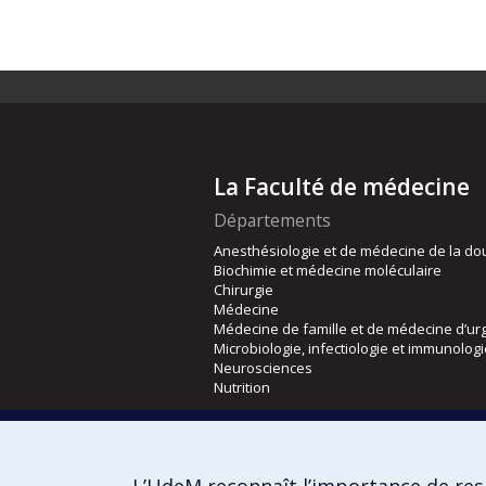
La Faculté de médecine
Départements
Anesthésiologie et de médecine de la do
Biochimie et médecine moléculaire
Chirurgie
Médecine
Médecine de famille et de médecine d’ur
Microbiologie, infectiologie et immunolog
Neurosciences
Nutrition
Écoles
Kinésiologie et des sciences de l’activité