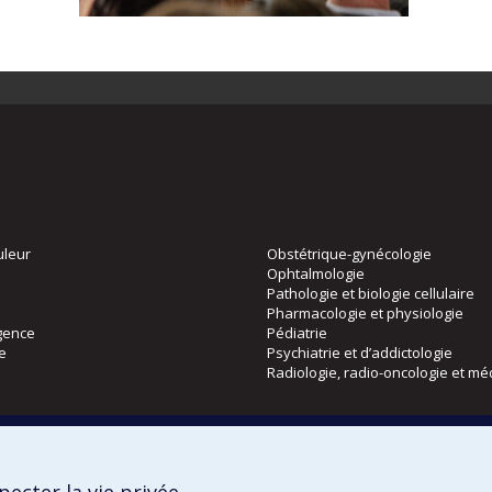
uleur
Obstétrique-gynécologie
Ophtalmologie
Pathologie et biologie cellulaire
Pharmacologie et physiologie
gence
Pédiatrie
ie
Psychiatrie et d’addictologie
Radiologie, radio-oncologie et mé
Directions
 physique
DPC