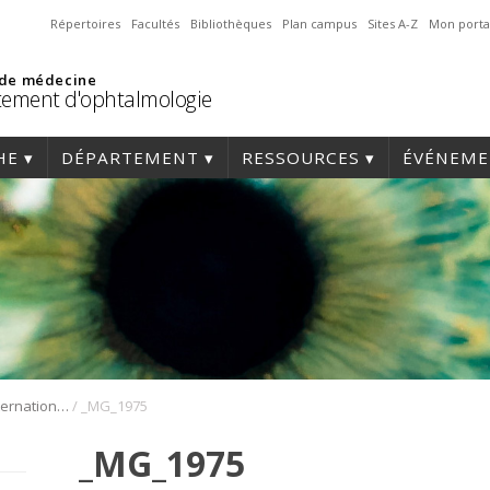
Répertoires
Facultés
Bibliothèques
Plan campus
Sites A-Z
Mon porta
 de médecine
ement d'ophtalmologie
HE
DÉPARTEMENT
RESSOURCES
ÉVÉNEME
/
1er Symposium international en médecine régénérative de la cornée
_MG_1975
_MG_1975