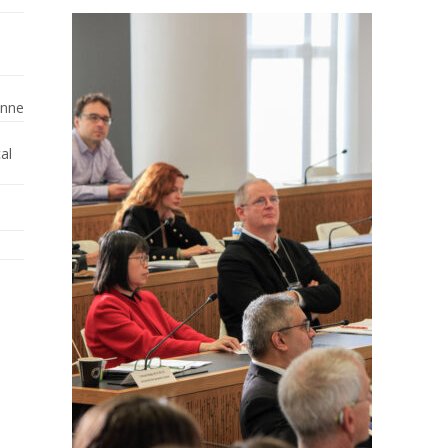
enne
al