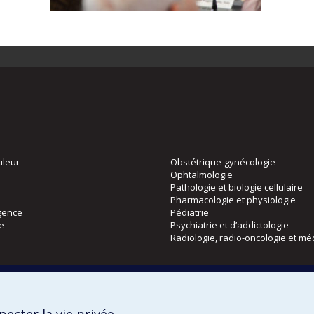
uleur
Obstétrique-gynécologie
Ophtalmologie
Pathologie et biologie cellulaire
Pharmacologie et physiologie
gence
Pédiatrie
ie
Psychiatrie et d’addictologie
Radiologie, radio-oncologie et mé
Directions
 physique
DPC