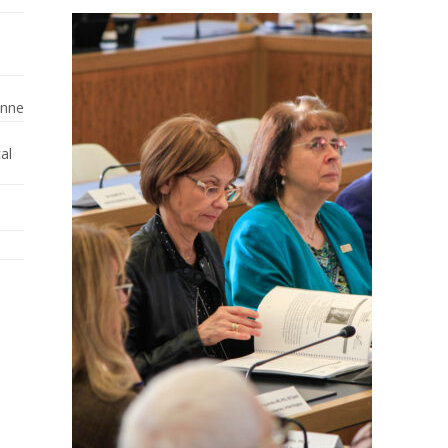
enne
al