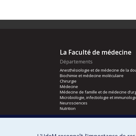
La Faculté de médecine
Départements
Anesthésiologie et de médecine de la do
Biochimie et médecine moléculaire
Chirurgie
Médecine
Médecine de famille et de médecine d’ur
Microbiologie, infectiologie et immunolog
Neurosciences
Nutrition
Écoles
Kinésiologie et des sciences de l’activité