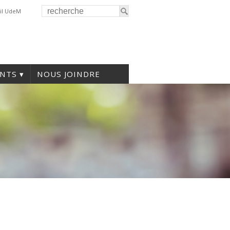
il UdeM
NTS
NOUS JOINDRE