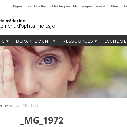
Répertoires
Facultés
Bibliothèques
Plan campus
Sites A-Z
Mon porta
 de médecine
ement d'ophtalmologie
HE
DÉPARTEMENT
RESSOURCES
ÉVÉNEME
/
1er Symposium international en médecine régénérative de la cornée
_MG_1972
_MG_1972