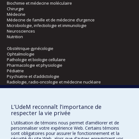
Biochimie et médecine moléculaire
Chirurgie
Médecine
Médecine de famille et de médecine d’urgence
Microbiologie, infectiologie et immunologie
Neurosciences
Nutrition
Obstétrique-gynécologie
Ophtalmologie
Pathologie et biologie cellulaire
Pharmacologie et physiologie
Pédiatrie
Psychiatrie et d’addictologie
Radiologie, radio-oncologie et médecine nucléaire
Écoles
L’UdeM reconnaît l’importance de
Kinésiologie et des sciences de l’activité physique
respecter la vie privée
Orthophonie et audiologie
L’utilisation de témoins nous permet d’améliorer et de
Réadaptation
personnaliser votre expérience Web. Certains témoins
sont obligatoires pour assurer le fonctionnement et la
Directions
sécurité du site Web, alors que d’autres enregistrent vos