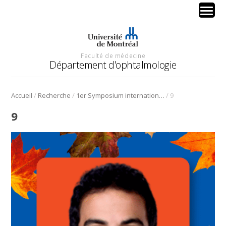
Faculté de médecine
Département d'ophtalmologie
/
/
/
Accueil
Recherche
1er Symposium international en médecine régénérative de la cornée
9
9