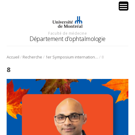
Faculté de médecine
Département d'ophtalmologie
/
/
/
Accueil
Recherche
1er Symposium international en médecine régénérative de la cornée
8
8