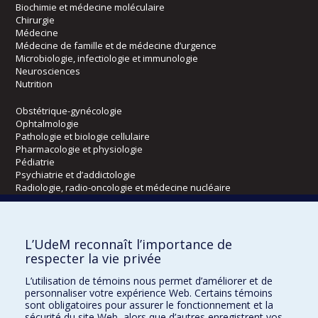
Biochimie et médecine moléculaire
Chirurgie
Médecine
Médecine de famille et de médecine d’urgence
Microbiologie, infectiologie et immunologie
Neurosciences
Nutrition
Obstétrique-gynécologie
Ophtalmologie
Pathologie et biologie cellulaire
Pharmacologie et physiologie
Pédiatrie
Psychiatrie et d’addictologie
Radiologie, radio-oncologie et médecine nucléaire
Écoles
L’UdeM reconnaît l’importance de
Kinésiologie et des sciences de l’activité physique
respecter la vie privée
Orthophonie et audiologie
L’utilisation de témoins nous permet d’améliorer et de
Réadaptation
personnaliser votre expérience Web. Certains témoins
sont obligatoires pour assurer le fonctionnement et la
Directions
sécurité du site Web, alors que d’autres enregistrent vos