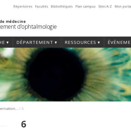
Répertoires
Facultés
Bibliothèques
Plan campus
Sites A-Z
Mon porta
 de médecine
ement d'ophtalmologie
HE
DÉPARTEMENT
RESSOURCES
ÉVÉNEME
/
1er Symposium international en médecine régénérative de la cornée
6
6