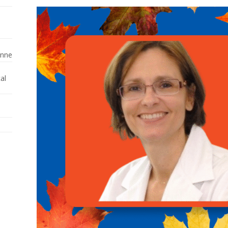
enne
al