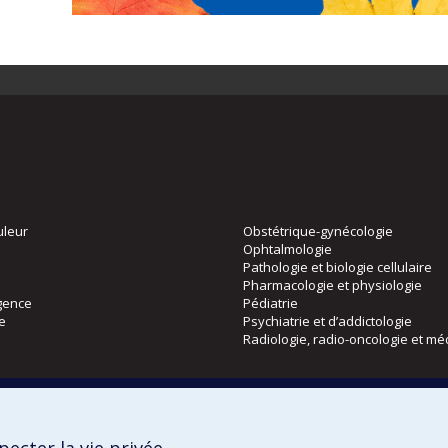
uleur
Obstétrique-gynécologie
Ophtalmologie
Pathologie et biologie cellulaire
Pharmacologie et physiologie
gence
Pédiatrie
ie
Psychiatrie et d’addictologie
Radiologie, radio-oncologie et mé
Directions
 physique
DPC