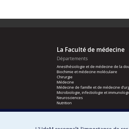
La Faculté de médecine
Départements
Anesthésiologie et de médecine de la do
Biochimie et médecine moléculaire
Chirurgie
Médecine
Médecine de famille et de médecine d’ur
Microbiologie, infectiologie et immunolog
Neurosciences
Nutrition
Écoles
Kinésiologie et des sciences de l’activité