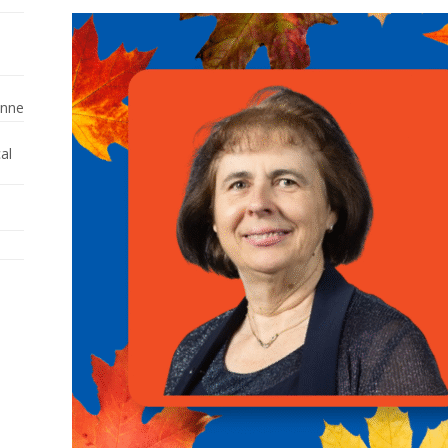
enne
al