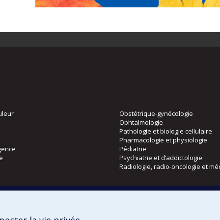
uleur
Obstétrique-gynécologie
Ophtalmologie
Pathologie et biologie cellulaire
Pharmacologie et physiologie
gence
Pédiatrie
ie
Psychiatrie et d’addictologie
Radiologie, radio-oncologie et mé
Directions
 physique
DPC