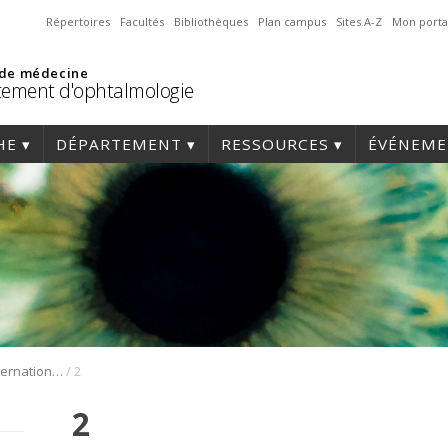
Répertoires
Facultés
Bibliothèques
Plan campus
Sites A-Z
Mon porta
 de médecine
ement d'ophtalmologie
HE
DÉPARTEMENT
RESSOURCES
ÉVÉNEME
/
1er Symposium international en médecine régénérative de la cornée
2
2