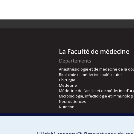
La Faculté de médecine
Départements
Anesthésiologie et de médecine de la do
Biochimie et médecine moléculaire
Chirurgie
Médecine
Médecine de famille et de médecine d’ur
Microbiologie, infectiologie et immunolog
Neurosciences
Nutrition
Écoles
Kinésiologie et des sciences de l’activité