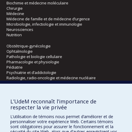
Biochimie et médecine moléculaire
Chirurgie
Médecine
Médecine de famille et de médecine d’urgence
Microbiologie, infectiologie et immunologie
Neurosciences
Nutrition
Obstétrique-gynécologie
Ophtalmologie
Pathologie et biologie cellulaire
Pharmacologie et physiologie
Pédiatrie
Psychiatrie et d’addictologie
Radiologie, radio-oncologie et médecine nucléaire
Écoles
L’UdeM reconnaît l’importance de
Kinésiologie et des sciences de l’activité physique
respecter la vie privée
Orthophonie et audiologie
L’utilisation de témoins nous permet d’améliorer et de
Réadaptation
personnaliser votre expérience Web. Certains témoins
sont obligatoires pour assurer le fonctionnement et la
Directions
sécurité du site Web, alors que d’autres enregistrent vos