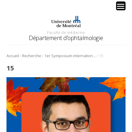
Faculté de médecine
Département d'ophtalmologie
/
/
/
Accueil
Recherche
1er Symposium international en médecine régénérative de la cornée
15
15