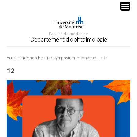
Faculté de médecine
Département d'ophtalmologie
/
/
/
Accueil
Recherche
1er Symposium international en médecine régénérative de la cornée
12
12