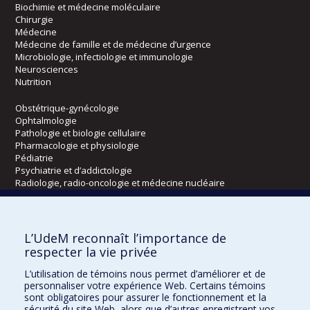
Biochimie et médecine moléculaire
Chirurgie
Médecine
Médecine de famille et de médecine d’urgence
Microbiologie, infectiologie et immunologie
Neurosciences
Nutrition
Obstétrique-gynécologie
Ophtalmologie
Pathologie et biologie cellulaire
Pharmacologie et physiologie
Pédiatrie
Psychiatrie et d’addictologie
Radiologie, radio-oncologie et médecine nucléaire
Écoles
L’UdeM reconnaît l’importance de
Kinésiologie et des sciences de l’activité physique
respecter la vie privée
Orthophonie et audiologie
L’utilisation de témoins nous permet d’améliorer et de
Réadaptation
personnaliser votre expérience Web. Certains témoins
sont obligatoires pour assurer le fonctionnement et la
Directions
sécurité du site Web, alors que d’autres enregistrent vos