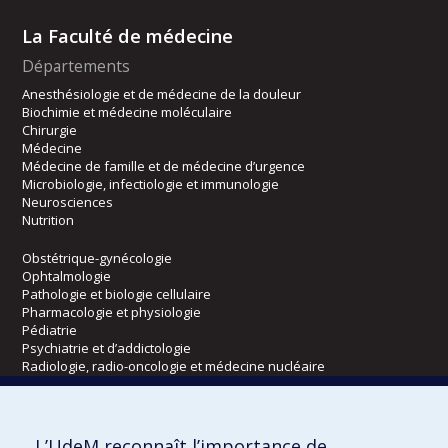
La Faculté de médecine
Départements
Anesthésiologie et de médecine de la douleur
Biochimie et médecine moléculaire
Chirurgie
Médecine
Médecine de famille et de médecine d’urgence
Microbiologie, infectiologie et immunologie
Neurosciences
Nutrition
Obstétrique-gynécologie
Ophtalmologie
Pathologie et biologie cellulaire
Pharmacologie et physiologie
Pédiatrie
Psychiatrie et d’addictologie
Radiologie, radio-oncologie et médecine nucléaire
Écoles
L’UdeM reconnaît l’importance de