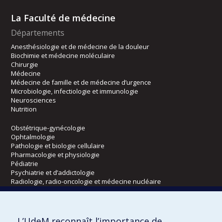
La Faculté de médecine
Départements
Anesthésiologie et de médecine de la douleur
Biochimie et médecine moléculaire
Chirurgie
Médecine
Médecine de famille et de médecine d’urgence
Microbiologie, infectiologie et immunologie
Neurosciences
Nutrition
Obstétrique-gynécologie
Ophtalmologie
Pathologie et biologie cellulaire
Pharmacologie et physiologie
Pédiatrie
Psychiatrie et d’addictologie
Radiologie, radio-oncologie et médecine nucléaire
Écoles
L’UdeM reconnaît l’importance de