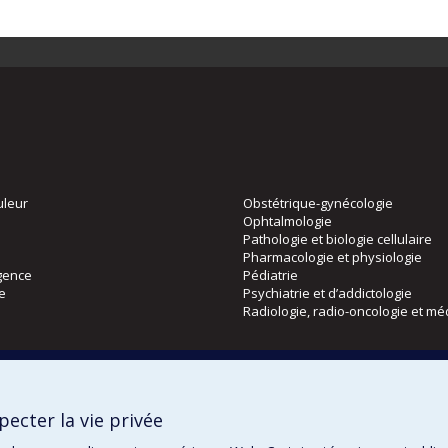
uleur
Obstétrique-gynécologie
Ophtalmologie
Pathologie et biologie cellulaire
Pharmacologie et physiologie
gence
Pédiatrie
ie
Psychiatrie et d’addictologie
Radiologie, radio-oncologie et mé
Directions
 physique
DPC
ecter la vie privée
CPASS
Éthique clinique