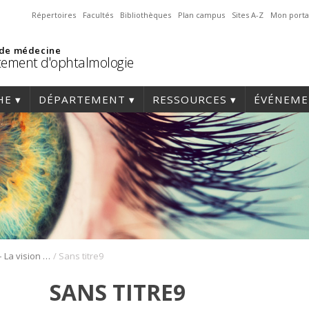
Répertoires
Facultés
Bibliothèques
Plan campus
Sites A-Z
Mon porta
 de médecine
ement d'ophtalmologie
HE
DÉPARTEMENT
RESSOURCES
ÉVÉNEME
/
TEDxUMontréal – La vision sous toutes ses formes
Sans titre9
SANS TITRE9