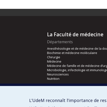
La Faculté de médecine
Départements
Anesthésiologie et de médecine de la do
Biochimie et médecine moléculaire
Chirurgie
Médecine
Médecine de famille et de médecine d’ur
Microbiologie, infectiologie et immunolog
Neurosciences
Nutrition
Écoles
Kinésiologie et des sciences de l’activité
L’UdeM reconnaît l’importance de resp
Orthophonie et audiologie
Réadaptation