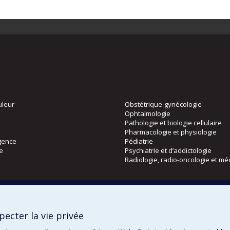
uleur
Obstétrique-gynécologie
Ophtalmologie
Pathologie et biologie cellulaire
Pharmacologie et physiologie
gence
Pédiatrie
ie
Psychiatrie et d’addictologie
Radiologie, radio-oncologie et mé
Directions
 physique
DPC
ecter la vie privée
CPASS
Éthique clinique