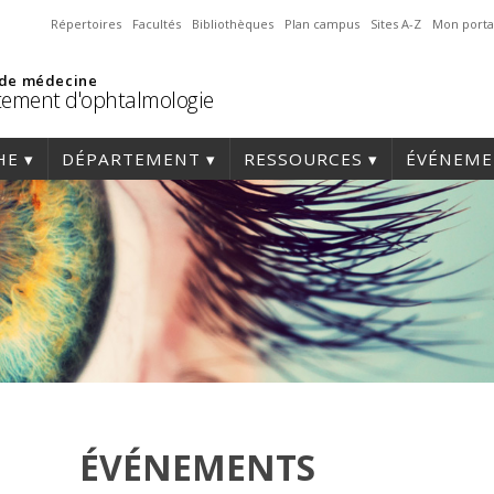
Répertoires
Facultés
Bibliothèques
Plan campus
Sites A-Z
Mon porta
 de médecine
ement d'ophtalmologie
HE
DÉPARTEMENT
RESSOURCES
ÉVÉNEME
ÉVÉNEMENTS