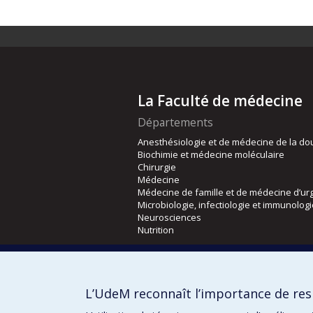
La Faculté de médecine
Départements
Anesthésiologie et de médecine de la do
Biochimie et médecine moléculaire
Chirurgie
Médecine
Médecine de famille et de médecine d’ur
Microbiologie, infectiologie et immunolog
Neurosciences
Nutrition
Écoles
Kinésiologie et des sciences de l’activité
L’UdeM reconnaît l’importance de resp
Orthophonie et audiologie
Réadaptation