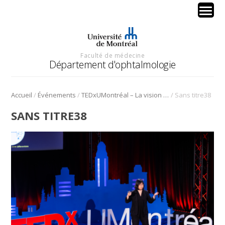
Faculté de médecine
Département d'ophtalmologie
/
/
/
Accueil
Événements
TEDxUMontréal – La vision sous toutes ses formes
Sans titre38
SANS TITRE38