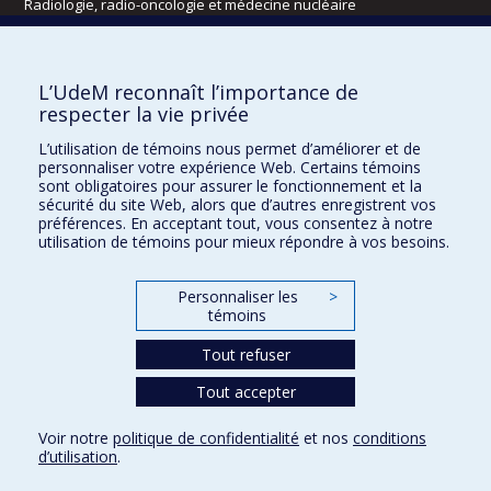
Radiologie, radio-oncologie et médecine nucléaire
Écoles
L’UdeM reconnaît l’importance de
Kinésiologie et des sciences de l’activité physique
respecter la vie privée
Orthophonie et audiologie
L’utilisation de témoins nous permet d’améliorer et de
Réadaptation
personnaliser votre expérience Web. Certains témoins
sont obligatoires pour assurer le fonctionnement et la
Directions
sécurité du site Web, alors que d’autres enregistrent vos
préférences. En acceptant tout, vous consentez à notre
DPC
utilisation de témoins pour mieux répondre à vos besoins.
CPASS
Éthique clinique
Personnaliser les
>
témoins
Tout refuser
Tout accepter
Voir notre
politique de confidentialité
et nos
conditions
d’utilisation
.
Confidentialité
Conditions d’utilisation
Paramètres des témoins