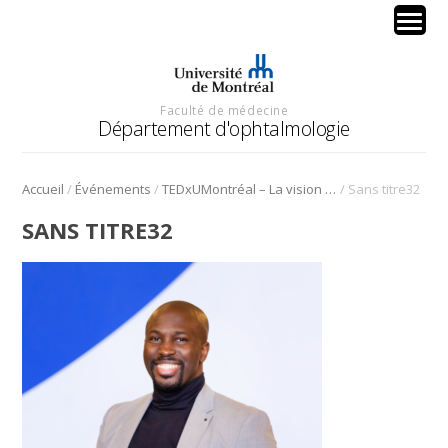
Faculté de médecine
Département d'ophtalmologie
/
/
/
Accueil
Événements
TEDxUMontréal – La vision sous toutes ses formes
Sans titre32
SANS TITRE32