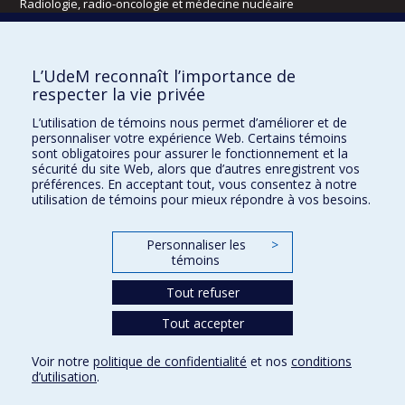
Radiologie, radio-oncologie et médecine nucléaire
Écoles
L’UdeM reconnaît l’importance de
Kinésiologie et des sciences de l’activité physique
respecter la vie privée
Orthophonie et audiologie
L’utilisation de témoins nous permet d’améliorer et de
Réadaptation
personnaliser votre expérience Web. Certains témoins
sont obligatoires pour assurer le fonctionnement et la
Directions
sécurité du site Web, alors que d’autres enregistrent vos
préférences. En acceptant tout, vous consentez à notre
DPC
utilisation de témoins pour mieux répondre à vos besoins.
CPASS
Éthique clinique
Personnaliser les
>
témoins
Tout refuser
Tout accepter
Voir notre
politique de confidentialité
et nos
conditions
d’utilisation
.
Confidentialité
Conditions d’utilisation
Paramètres des témoins