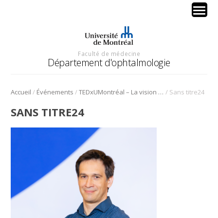
Faculté de médecine
Département d'ophtalmologie
/
/
/
Accueil
Événements
TEDxUMontréal – La vision sous toutes ses formes
Sans titre24
SANS TITRE24