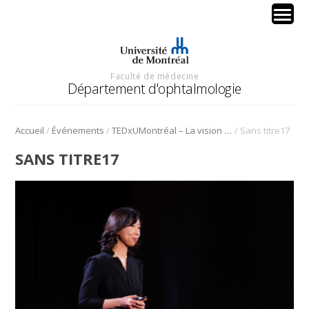
Faculté de médecine
Département d'ophtalmologie
/
/
/
Accueil
Événements
TEDxUMontréal – La vision sous toutes ses formes
Sans titre17
SANS TITRE17