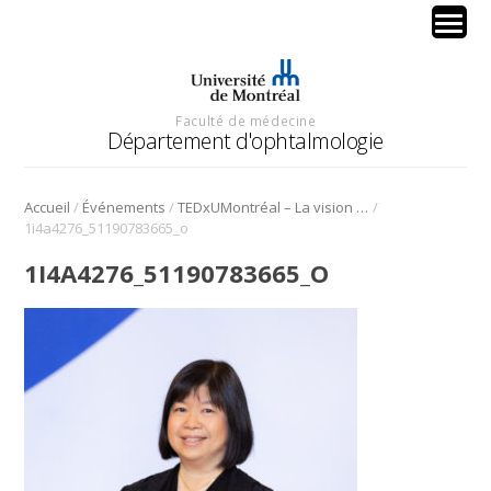
Faculté de médecine
Département d'ophtalmologie
/
/
/
Accueil
Événements
TEDxUMontréal – La vision sous toutes ses formes
1i4a4276_51190783665_o
1I4A4276_51190783665_O