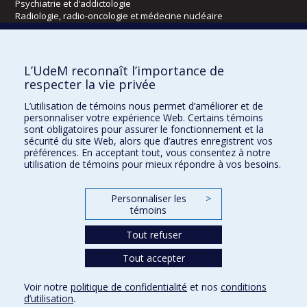
Psychiatrie et d’addictologie
Radiologie, radio-oncologie et médecine nucléaire
Écoles
L’UdeM reconnaît l’importance de
Kinésiologie et des sciences de l’activité physique
respecter la vie privée
Orthophonie et audiologie
L’utilisation de témoins nous permet d’améliorer et de
Réadaptation
personnaliser votre expérience Web. Certains témoins
sont obligatoires pour assurer le fonctionnement et la
Directions
sécurité du site Web, alors que d’autres enregistrent vos
préférences. En acceptant tout, vous consentez à notre
DPC
utilisation de témoins pour mieux répondre à vos besoins.
CPASS
Éthique clinique
Personnaliser les
>
témoins
Tout refuser
Tout accepter
Voir notre
politique de confidentialité
et nos
conditions
d’utilisation
.