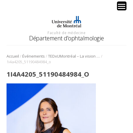
Faculté de médecine
Département d'ophtalmologie
/
/
/
Accueil
Événements
TEDxUMontréal – La vision sous toutes ses formes
1i4a4205_51190484984_o
1I4A4205_51190484984_O