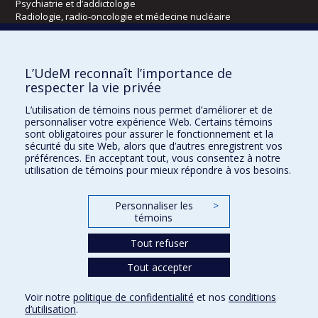
Psychiatrie et d’addictologie
Radiologie, radio-oncologie et médecine nucléaire
Écoles
L’UdeM reconnaît l’importance de
Kinésiologie et des sciences de l’activité physique
respecter la vie privée
Orthophonie et audiologie
L’utilisation de témoins nous permet d’améliorer et de
Réadaptation
personnaliser votre expérience Web. Certains témoins
sont obligatoires pour assurer le fonctionnement et la
Directions
sécurité du site Web, alors que d’autres enregistrent vos
préférences. En acceptant tout, vous consentez à notre
DPC
utilisation de témoins pour mieux répondre à vos besoins.
CPASS
Éthique clinique
Personnaliser les
>
témoins
Tout refuser
Tout accepter
Voir notre
politique de confidentialité
et nos
conditions
d’utilisation
.