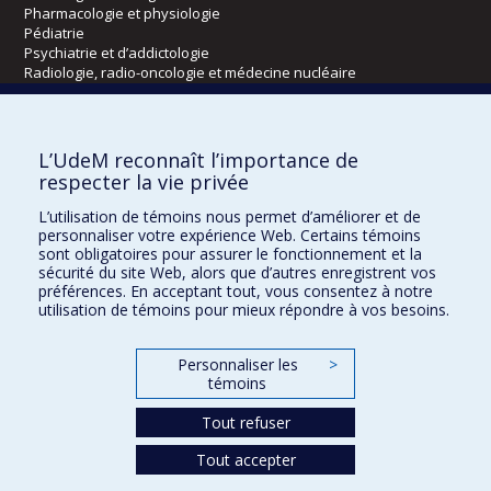
Pharmacologie et physiologie
Pédiatrie
Psychiatrie et d’addictologie
Radiologie, radio-oncologie et médecine nucléaire
Écoles
L’UdeM reconnaît l’importance de
Kinésiologie et des sciences de l’activité physique
respecter la vie privée
Orthophonie et audiologie
L’utilisation de témoins nous permet d’améliorer et de
Réadaptation
personnaliser votre expérience Web. Certains témoins
sont obligatoires pour assurer le fonctionnement et la
Directions
sécurité du site Web, alors que d’autres enregistrent vos
préférences. En acceptant tout, vous consentez à notre
DPC
utilisation de témoins pour mieux répondre à vos besoins.
CPASS
Éthique clinique
Personnaliser les
>
témoins
Tout refuser
Tout accepter