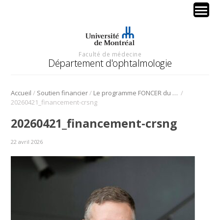
Faculté de médecine
Département d'ophtalmologie
/
/
/
Accueil
Soutien financier
Le programme FONCER du CRSNG soutient Benjamin Haley
20260421_financement-crsng
20260421_financement-crsng
22 avril 2026