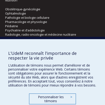
Nutrition
Obstétrique-gynécologie
Ophtalmologie
Pathologie et biologie cellulaire
Pharmacologie et physiologie
Pédiatrie
Psychiatrie et d’addictologie
Radiologie, radio-oncologie et médecine nucléaire
Écoles
L’UdeM reconnaît l’importance de
Kinésiologie et des sciences de l’activité physique
respecter la vie privée
Orthophonie et audiologie
L’utilisation de témoins nous permet d’améliorer et de
Réadaptation
personnaliser votre expérience Web. Certains témoins
sont obligatoires pour assurer le fonctionnement et la
Directions
sécurité du site Web, alors que d’autres enregistrent vos
préférences. En acceptant tout, vous consentez à notre
DPC
utilisation de témoins pour mieux répondre à vos besoins.
CPASS
Éthique clinique
Personnaliser les
>
témoins