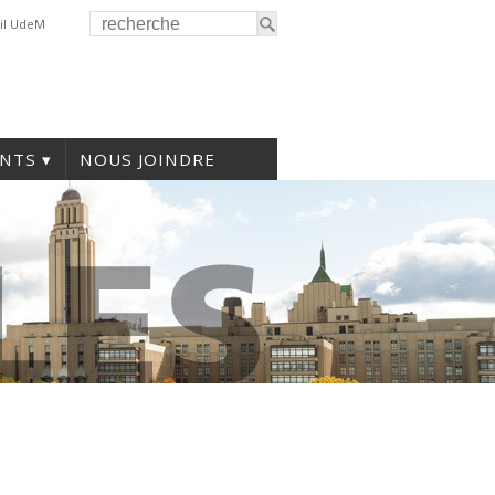
il UdeM
NTS
NOUS JOINDRE