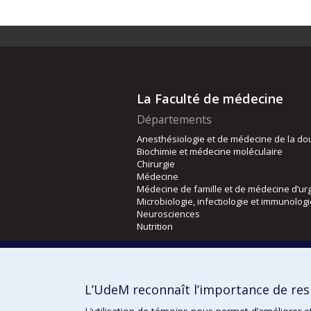
La Faculté de médecine
Départements
Anesthésiologie et de médecine de la do
Biochimie et médecine moléculaire
Chirurgie
Médecine
Médecine de famille et de médecine d’ur
Microbiologie, infectiologie et immunolog
Neurosciences
Nutrition
Écoles
Kinésiologie et des sciences de l’activité
L’UdeM reconnaît l’importance de resp
Orthophonie et audiologie
Réadaptation