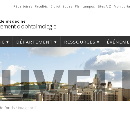
Répertoires
Facultés
Bibliothèques
Plan campus
Sites A-Z
Mon porta
 de médecine
ement d'ophtalmologie
HE
DÉPARTEMENT
RESSOURCES
ÉVÉNEME
/
 de fonds
Image ordi