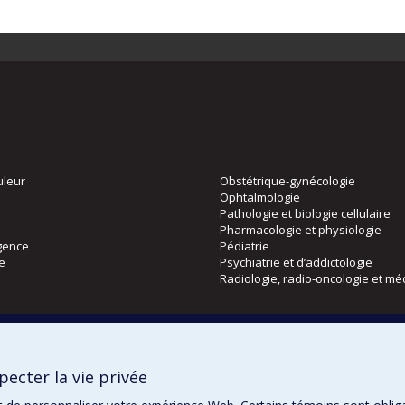
uleur
Obstétrique-gynécologie
Ophtalmologie
Pathologie et biologie cellulaire
Pharmacologie et physiologie
gence
Pédiatrie
ie
Psychiatrie et d’addictologie
Radiologie, radio-oncologie et mé
Directions
 physique
DPC
ecter la vie privée
CPASS
Éthique clinique