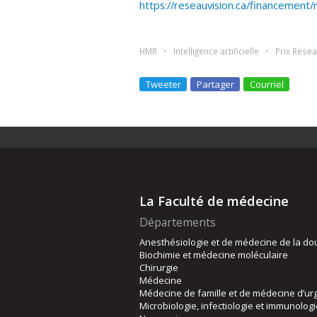
https://reseauvision.ca/financement/r
HMR
Intelligence artificielle
Prix Résea
Tweeter
Partager
Courriel
La Faculté de médecine
Départements
Anesthésiologie et de médecine de la do
Biochimie et médecine moléculaire
Chirurgie
Médecine
Médecine de famille et de médecine d’ur
Microbiologie, infectiologie et immunolog