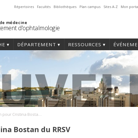
Répertoires
Facultés
Bibliothèques
Plan campus
Sites A-Z
Mon porta
 de médecine
ement d'ophtalmologie
HE
DÉPARTEMENT
RESSOURCES
ÉVÉNEME
Du soutien pour Cristina Bostan du RRSV
tina Bostan du RRSV