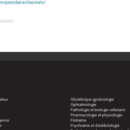
ecipiendaires/laureats/
u vision
uleur
Obstétrique-gynécologie
Ophtalmologie
Pathologie et biologie cellulaire
Pharmacologie et physiologie
gence
Pédiatrie
ie
Psychiatrie et d’addictologie