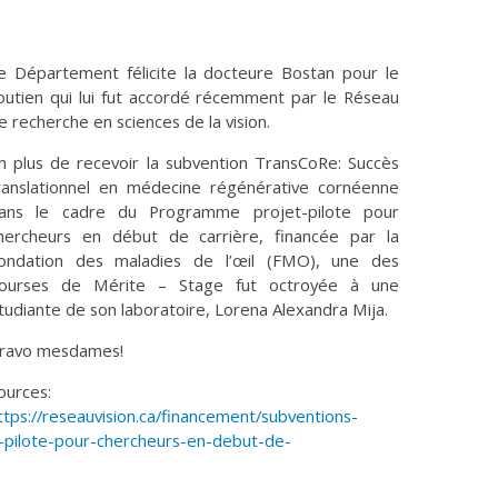
e Département félicite la docteure Bostan pour le
outien qui lui fut accordé récemment par le Réseau
e recherche en sciences de la vision.
n plus de recevoir la subvention TransCoRe: Succès
ranslationnel en médecine régénérative cornéenne
ans le cadre du Programme projet-pilote pour
hercheurs en début de carrière, financée par la
ondation des maladies de l’œil (FMO), une des
ourses de Mérite – Stage fut octroyée à une
tudiante de son laboratoire, Lorena Alexandra Mija.
ravo mesdames!
ources:
ttps://reseauvision.ca/financement/subventions-
pilote-pour-chercheurs-en-debut-de-