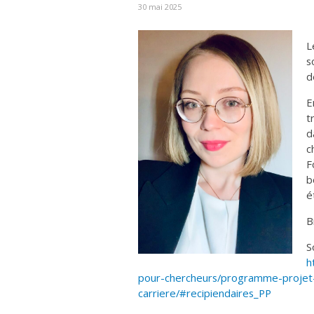
30 mai 2025
L
s
d
E
t
d
c
F
b
é
B
S
h
pour-chercheurs/programme-projet-
carriere/#recipiendaires_PP