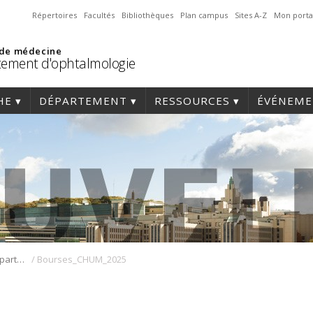
Répertoires
Facultés
Bibliothèques
Plan campus
Sites A-Z
Mon porta
 de médecine
ement d'ophtalmologie
HE
DÉPARTEMENT
RESSOURCES
ÉVÉNEME
/
Deux résidents du Département reçoivent des bourses d’excellence du CHUM
Bourses_CHUM_2025