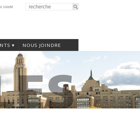
il UdeM
NTS
NOUS JOINDRE