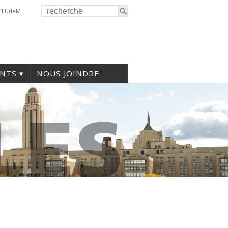
il UdeM
NTS
NOUS JOINDRE