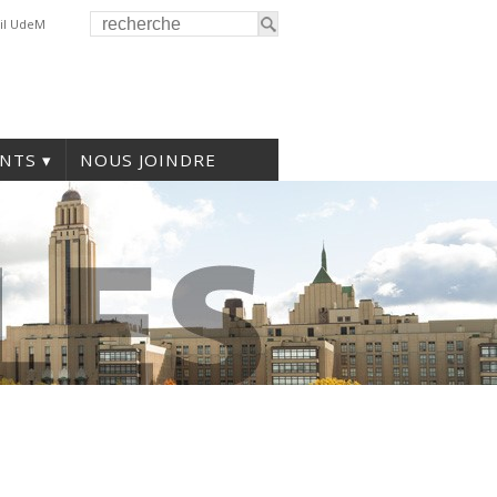
il UdeM
NTS
NOUS JOINDRE