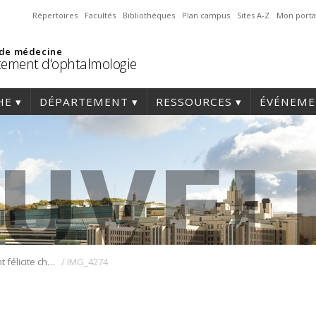
Répertoires
Facultés
Bibliothèques
Plan campus
Sites A-Z
Mon porta
 de médecine
ement d'ophtalmologie
HE
DÉPARTEMENT
RESSOURCES
ÉVÉNEME
/
Le Département félicite chaleureusement les résidents pour le succès de la 10e Journée Annuelle de Dépistage du Glaucome à Montréal-Nord
IMG_4274