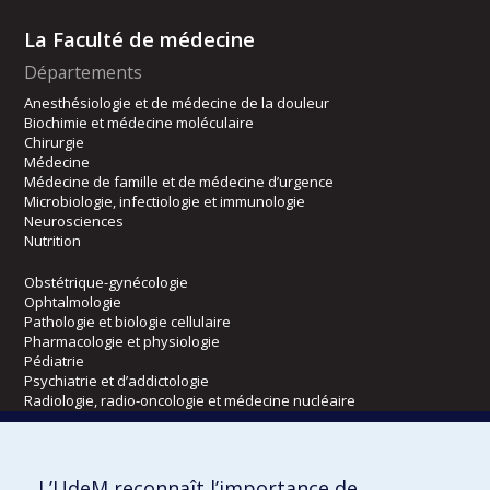
La Faculté de médecine
Départements
Anesthésiologie et de médecine de la douleur
Biochimie et médecine moléculaire
Chirurgie
Médecine
Médecine de famille et de médecine d’urgence
Microbiologie, infectiologie et immunologie
Neurosciences
Nutrition
Obstétrique-gynécologie
Ophtalmologie
Pathologie et biologie cellulaire
Pharmacologie et physiologie
Pédiatrie
Psychiatrie et d’addictologie
Radiologie, radio-oncologie et médecine nucléaire
Écoles
L’UdeM reconnaît l’importance de