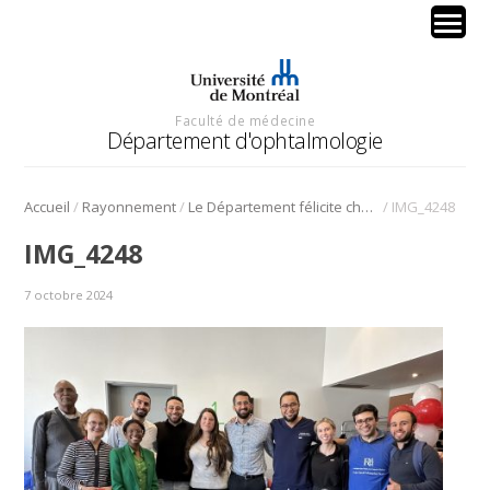
Faculté de médecine
Département d'ophtalmologie
/
/
/
Accueil
Rayonnement
Le Département félicite chaleureusement les résidents pour le succès de la 10e Journée Annuelle de Dépistage du Glaucome à Montréal-Nord
IMG_4248
IMG_4248
7 octobre 2024