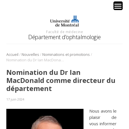
Faculté de médecine
Département d'ophtalmologie
/
/
/
Accueil
Nouvelles
Nominations et promotions
Nomination du Dr Ian MacDonald comme directeur du département
Nomination du Dr Ian
MacDonald comme directeur du
département
17 juin 2024
Nous avons le
plaisir de
vous informer