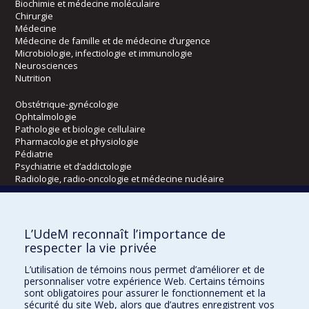
Biochimie et médecine moléculaire
Chirurgie
Médecine
Médecine de famille et de médecine d’urgence
Microbiologie, infectiologie et immunologie
Neurosciences
Nutrition
Obstétrique-gynécologie
Ophtalmologie
Pathologie et biologie cellulaire
Pharmacologie et physiologie
Pédiatrie
Psychiatrie et d’addictologie
Radiologie, radio-oncologie et médecine nucléaire
Écoles
L’UdeM reconnaît l’importance de
Kinésiologie et des sciences de l’activité physique
respecter la vie privée
Orthophonie et audiologie
L’utilisation de témoins nous permet d’améliorer et de
Réadaptation
personnaliser votre expérience Web. Certains témoins
sont obligatoires pour assurer le fonctionnement et la
Directions
sécurité du site Web, alors que d’autres enregistrent vos